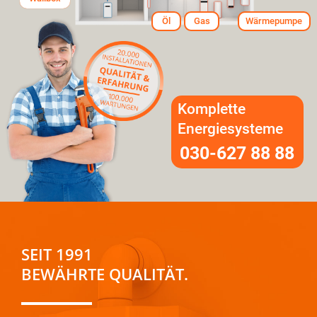
Öl
Gas
Wärmepumpe
Komplette
Energiesysteme
030-627 88 88
SEIT 1991
BEWÄHRTE QUALITÄT.