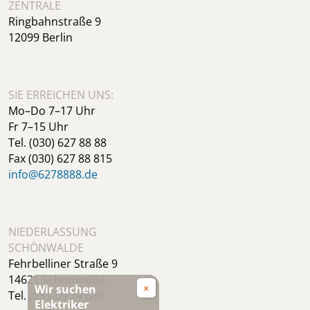
ZENTRALE
Ringbahnstraße 9
12099 Berlin
SIE ERREICHEN UNS:
Mo–Do 7–17 Uhr
Fr 7–15 Uhr
Tel. (030) 627 88 88
Fax (030) 627 88 815
info@6278888.de
NIEDERLASSUNG
SCHÖNWALDE
Fehrbelliner Straße 9
14621 Schönwalde
Wir suchen
Tel. (03322) 24 680
Elektriker