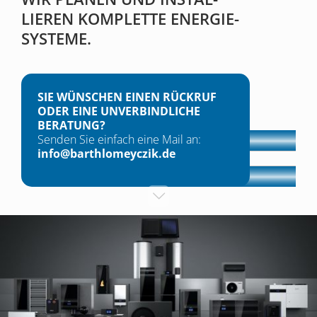
LIEREN KOMP­LETTE ENERGIE­
SYSTEME.
SIE WÜNSCHEN EINEN RÜCKRUF
ODER EINE UNVERBINDLICHE
BERATUNG?
Senden Sie einfach eine Mail an:
info@barthlomeyczik.de