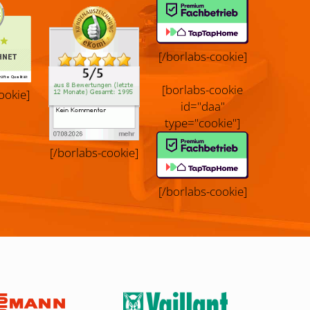
[/borlabs-cookie]
[borlabs-cookie
ookie]
id="daa"
type="cookie"]
[/borlabs-cookie]
[/borlabs-cookie]