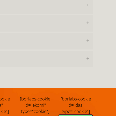
ookie
[borlabs-cookie
[borlabs-cookie
a"
id="ekomi"
id="daa"
kie"]
type="cookie"]
type="cookie"]