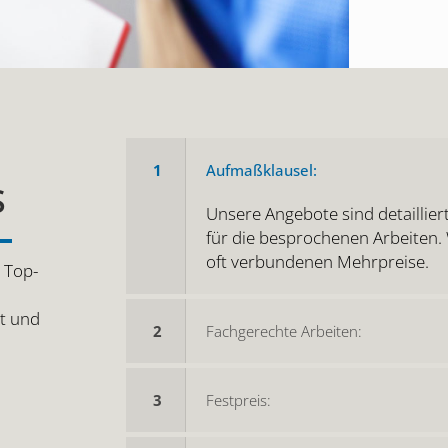
D
1
Aufmaßklausel:
S
Unsere Angebote sind detaillier
für die besprochenen Arbeiten.
oft verbundenen Mehrpreise.
 Top-
t und
2
Fachgerechte Arbeiten:
.
3
Festpreis: