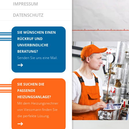
IMPRESSUM
DATENSCHUTZ
SIE WÜNSCHEN EINEN
RÜCKRUF UND
UNVERBINDLICHE
BERATUNG?
Senden Sie uns eine Mail.
SIE SUCHEN DIE
PASSENDE
HEIZUNGSANLAGE?
Mit dem Heizungsrechner
von Viessmann finden Sie
die perfekte Lösung.