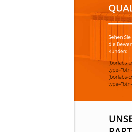
QUAL
Sehen Sie 
die Bewer
Kunden:
[borlabs-c
type="btn-
[borlabs-c
type="btn-
UNS
PART