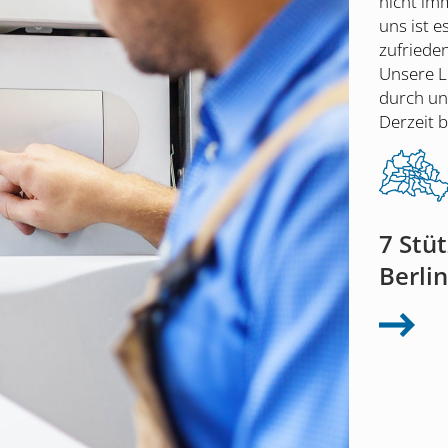
nicht im
uns ist e
zufrieden
Unsere Le
durch un
Derzeit b
7 Stü
Berli