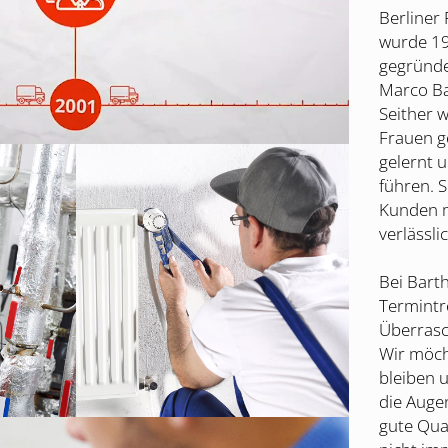
Berliner
wurde 19
gegründet
Marco Ba
Seither 
Frauen g
gelernt 
führen. 
Kunden m
verlässli
Bei Barth
Termintr
Überrasc
Wir möch
bleiben 
die Auge
gute Qual