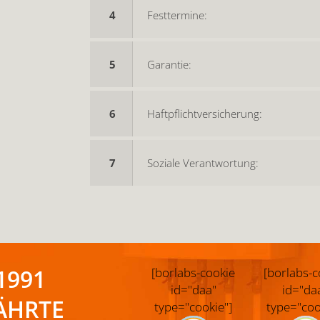
4
Festtermine:
5
Garantie:
6
Haftpflichtversicherung:
7
Soziale Verantwortung:
1991
[borlabs-cookie
[borlabs-c
id="daa"
id="da
ÄHRTE
type="cookie"]
type="coo