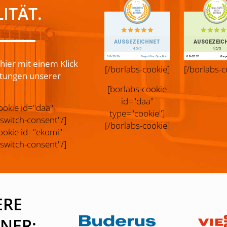
ITÄT.
hier mit einem Klick
[/borlabs-cookie]
[/borlabs-c
tungen unserer
[borlabs-cookie
id="daa"
ookie id="daa"
type="cookie"]
switch-consent"/]
[/borlabs-cookie]
ookie id="ekomi"
switch-consent"/]
ERE
NER: