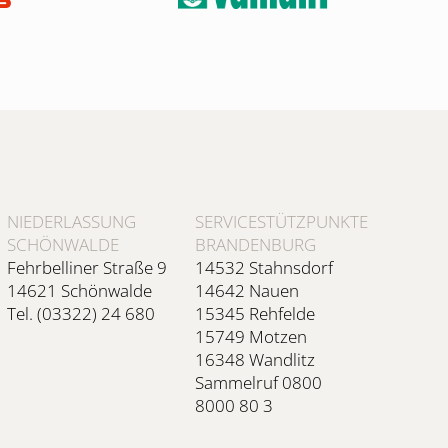
NIEDERLASSUNG
SERVICESTÜTZPUNKTE
SCHÖNWALDE
BRANDENBURG
Fehrbelliner Straße 9
14532 Stahnsdorf
14621 Schönwalde
14642 Nauen
Tel. (03322) 24 680
15345 Rehfelde
15749 Motzen
16348 Wandlitz
Sammelruf 0800
8000 80 3